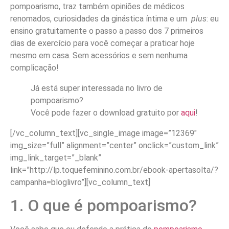
pompoarismo, traz também opiniões de médicos
renomados, curiosidades da ginástica íntima e um
plus
: eu
ensino gratuitamente o passo a passo dos 7 primeiros
dias de exercício para você começar a praticar hoje
mesmo em casa. Sem acessórios e sem nenhuma
complicação!
Já está super interessada no livro de
pompoarismo?
Você pode fazer o download gratuito por
aqui
!
[/vc_column_text][vc_single_image image=”12369″
img_size=”full” alignment=”center” onclick=”custom_link”
img_link_target=”_blank”
link=”http://lp.toquefeminino.com.br/ebook-apertasolta/?
campanha=bloglivro”][vc_column_text]
1. O que é pompoarismo?