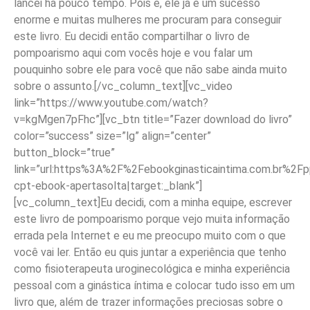
lancei há pouco tempo. Pois é, ele já é um sucesso
enorme e muitas mulheres me procuram para conseguir
este livro. Eu decidi então compartilhar o livro de
pompoarismo aqui com vocês hoje e vou falar um
pouquinho sobre ele para você que não sabe ainda muito
sobre o assunto.[/vc_column_text][vc_video
link=”https://www.youtube.com/watch?
v=kgMgen7pFhc”][vc_btn title=”Fazer download do livro”
color=”success” size=”lg” align=”center”
button_block=”true”
link=”url:https%3A%2F%2Febookginasticaintima.com.br%2Fp
cpt-ebook-apertasolta|target:_blank”]
[vc_column_text]Eu decidi, com a minha equipe, escrever
este livro de pompoarismo porque vejo muita informação
errada pela Internet e eu me preocupo muito com o que
você vai ler. Então eu quis juntar a experiência que tenho
como fisioterapeuta uroginecológica e minha experiência
pessoal com a ginástica íntima e colocar tudo isso em um
livro que, além de trazer informações preciosas sobre o