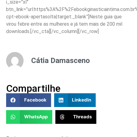
i_size=”xl”
btn_link=”url:https%3A%2F%2Febookginasticaintima.com.b
cpt-ebook-apertasolta|target:_blank”]Neste guia que
virou febre entre as mulheres e já tem mais de 200 mil
downloads.[/vc_cta][/vc_column][/vc_row]
Cátia Damasceno
Compartilhe
Facebook
LinkedIn
WhatsApp
Threads