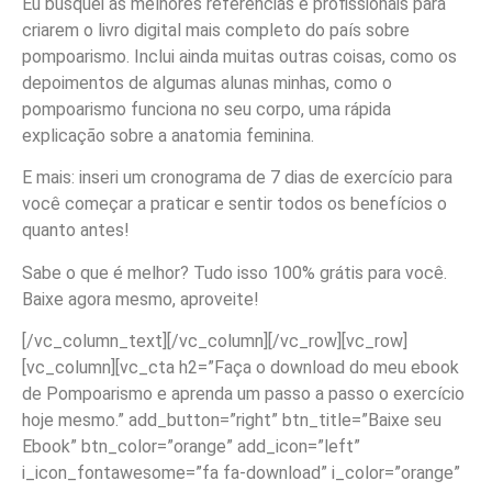
Eu busquei as melhores referências e profissionais para
criarem o livro digital mais completo do país sobre
pompoarismo. Inclui ainda muitas outras coisas, como os
depoimentos de algumas alunas minhas, como o
pompoarismo funciona no seu corpo, uma rápida
explicação sobre a anatomia feminina.
E mais: inseri um cronograma de 7 dias de exercício para
você começar a praticar e sentir todos os benefícios o
quanto antes!
Sabe o que é melhor? Tudo isso 100% grátis para você.
Baixe agora mesmo, aproveite!
[/vc_column_text][/vc_column][/vc_row][vc_row]
[vc_column][vc_cta h2=”Faça o download do meu ebook
de Pompoarismo e aprenda um passo a passo o exercício
hoje mesmo.” add_button=”right” btn_title=”Baixe seu
Ebook” btn_color=”orange” add_icon=”left”
i_icon_fontawesome=”fa fa-download” i_color=”orange”