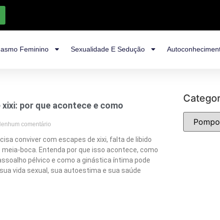
asmo Feminino
Sexualidade E Sedução
Autoconhecimen
Categor
 xixi: por que acontece e como
enhum comentário
isa conviver com escapes de xixi, falta de libido
meia-boca. Entenda por que isso acontece, como
 assoalho pélvico e como a ginástica íntima pode
sua vida sexual, sua autoestima e sua saúde