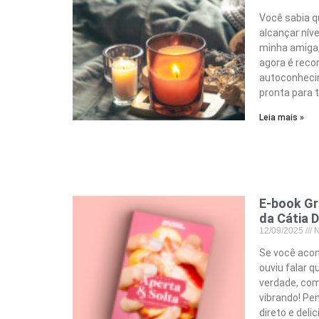
Você sabia qu
alcançar nív
minha amiga,
agora é rec
autoconheci
pronta para 
Leia mais »
E-book Gr
da Cátia
12/09/2025
N
Se você aco
ouviu falar 
verdade, com
vibrando! Pe
direto e deli