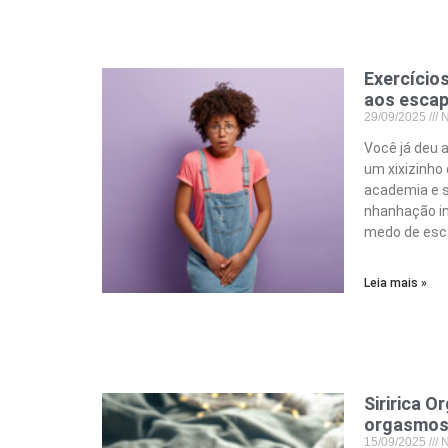
Exercícios
aos escap
29/09/2025
N
Você já deu a
um xixizinho
academia e s
nhanhação in
medo de esca
Leia mais »
Siririca O
orgasmos 
15/09/2025
N