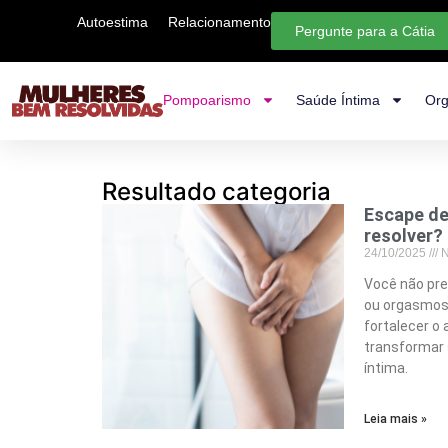
Autoestima
Relacionamento
Pergunte para a Cátia
Pompoarismo
Saúde Íntima
Org
Resultado categoria
Escape de
resolver?
24/10/2025
N
Você não prec
ou orgasmos 
fortalecer o
transformar 
íntima.
Leia mais »