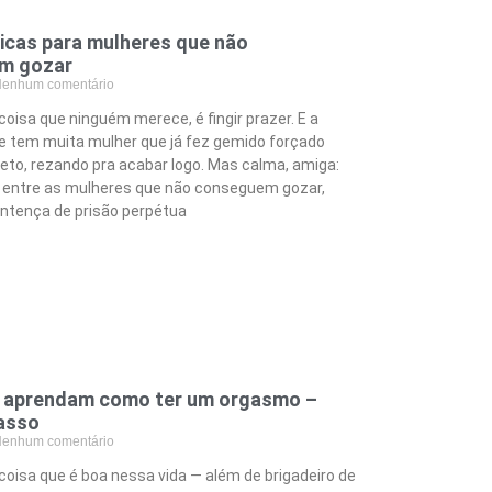
ticas para mulheres que não
m gozar
enhum comentário
oisa que ninguém merece, é fingir prazer. E a
e tem muita mulher que já fez gemido forçado
teto, rezando pra acabar logo. Mas calma, amiga:
 entre as mulheres que não conseguem gozar,
entença de prisão perpétua
 aprendam como ter um orgasmo –
asso
enhum comentário
oisa que é boa nessa vida — além de brigadeiro de