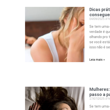
Dicas prá
consegue
04/09/2025
N
Se tem uma c
verdade é qu
olhando pro 
se você está
isso não é s
Leia mais »
Mulheres:
passo a p
17/07/2025
N
Se tem uma c