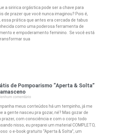
e a siririca orgástica pode ser a chave para
eis de prazer que você nunca imaginou? Pois é,
 essa prática que antes era cercada de tabus
onhecida como uma poderosa ferramenta de
mento e empoderamento feminino. Se você está
transformar sua
átis de Pompoarismo “Aperta & Solta”
 Damasceno
enhum comentário
mpanha meus conteúdos há um tempinho, já me
que a gente nasceu pra gozar, né? Mas gozar de
 prazer, com consciência e com o corpo todo
nsando nisso, eu preparei um material COMPLETO,
cioso: o e-book gratuito “Aperta & Solta”, um