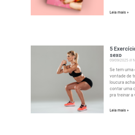
Leia mais »
5 Exercíc
sexo
09/09/2025
N
Se tem uma c
vontade de tr
loucura acha
contar uma c
pra treinar a
Leia mais »