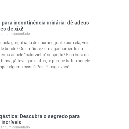
 para incontinência urinária: dê adeus
es de xixi!
enhum comentário
quela gargalhada de chorar e, junto com ela, veio
 de brinde? Ou então fez um agachamento na
entiu aquele “calorzinho” suspeito? E na hora da
tensa, já teve que disfarçar porque bateu aquele
par alguma coisa? Pois é, miga, você
rgástica: Descubra o segredo para
incríveis
enhum comentário