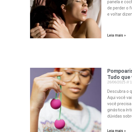
panela e coc
de perder o f
e voltar dize
Leia mais »
Pompoaris
Tudo que 
26/06/2025
1
Descubra o q
Aqui você va
você precisa
ginástica ínt
dúvidas sobr
Leia mais »