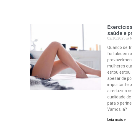
Exercícios
saúde e p
02/10/2025
N
Quando se tra
fortalecem o
provavelment
mulheres que
estou estou 
apesar de po
importante pa
a reduzir o 
qualidade de 
para o períne
Vamos lá?
Leia mais »