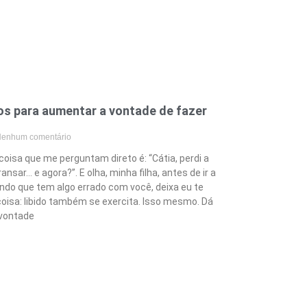
ios para aumentar a vontade de fazer
enhum comentário
oisa que me perguntam direto é: “Cátia, perdi a
ansar… e agora?”. E olha, minha filha, antes de ir a
ndo que tem algo errado com você, deixa eu te
oisa: libido também se exercita. Isso mesmo. Dá
 vontade