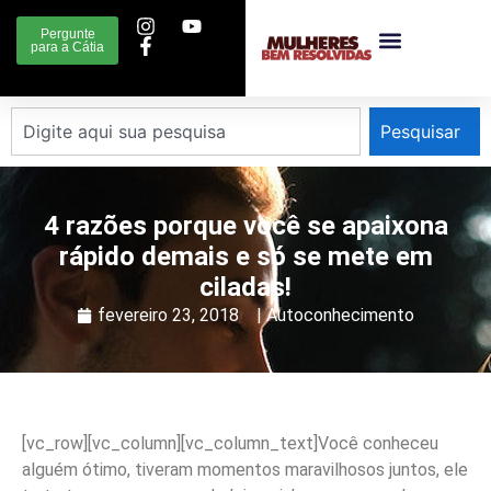
Pergunte
para a Cátia
Pesquisar
4 razões porque você se apaixona
rápido demais e só se mete em
ciladas!
fevereiro 23, 2018
|
Autoconhecimento
[vc_row][vc_column][vc_column_text]
Você conheceu
alguém ótimo, tiveram momentos maravilhosos juntos, ele