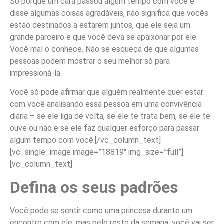
Só porque um cara passou algum tempo com você e
disse algumas coisas agradáveis, não significa que vocês
estão destinados a estarem juntos, que ele seja um
grande parceiro e que você deva se apaixonar por ele.
Você mal o conhece. Não se esqueça de que algumas
pessoas podem mostrar o seu melhor só para
impressioná-la.
Você só pode afirmar que alguém realmente quer estar
com você analisando essa pessoa em uma convivência
diária – se ele liga de volta, se ele te trata bem, se ele te
ouve ou não e se ele faz qualquer esforço para passar
algum tempo com você.
[/vc_column_text]
[vc_single_image image=”18819″ img_size=”full”]
[vc_column_text]
Defina os seus padrões
Você pode se sentir como uma princesa durante um
encontro com ele, mas pelo resto da semana, você vai ser