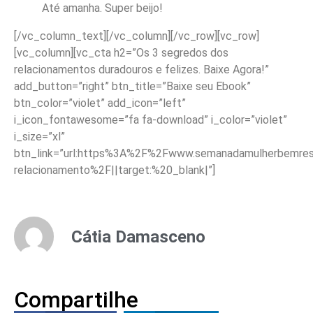
Até amanha. Super beijo!
[/vc_column_text][/vc_column][/vc_row][vc_row]
[vc_column][vc_cta h2=”Os 3 segredos dos
relacionamentos duradouros e felizes. Baixe Agora!”
add_button=”right” btn_title=”Baixe seu Ebook”
btn_color=”violet” add_icon=”left”
i_icon_fontawesome=”fa fa-download” i_color=”violet”
i_size=”xl”
btn_link=”url:https%3A%2F%2Fwww.semanadamulherbemreso
relacionamento%2F||target:%20_blank|”]
Cátia Damasceno
Compartilhe