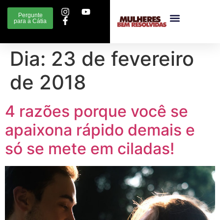
Pergunte
para a Cátia
Dia:
23 de fevereiro
de 2018
4 razões porque você se
apaixona rápido demais e
só se mete em ciladas!