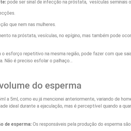
te:
pode ser sinal de infecção na próstata, vesículas seminais o
ecções.
ecção que nem nas mulheres.
mento na próstata, vesículas, no epígino, mas também pode ocorr
 o esforço repetitivo na mesma região, pode fazer com que sai
. Não é preciso esfolar o palhaço…
o volume do esperma
ml a 5ml, como eu já mencionei anteriormente, variando de hom
dade ideal durante a ejaculação, mas é perceptível quando a qu
ão de esperma:
Os responsáveis pela produção do esperma são: 