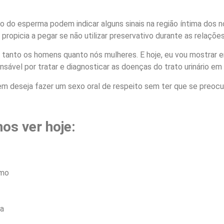
sto do esperma podem indicar alguns sinais na região íntima dos 
ropicia a pegar se não utilizar preservativo durante as relaçõe
a, tanto os homens quanto nós mulheres. E hoje, eu vou mostrar 
ponsável por tratar e diagnosticar as doenças do trato urinário e
m deseja fazer um sexo oral de respeito sem ter que se preocupa
os ver hoje:
smo
ma
a