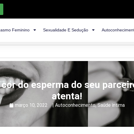
asmo Feminino
Sexualidade E Sedução
Autoconhecimen
a cor do esperma do seu parceir
atenta!
março 10, 2022
|
Autoconhecimento
,
Saúde ìntima