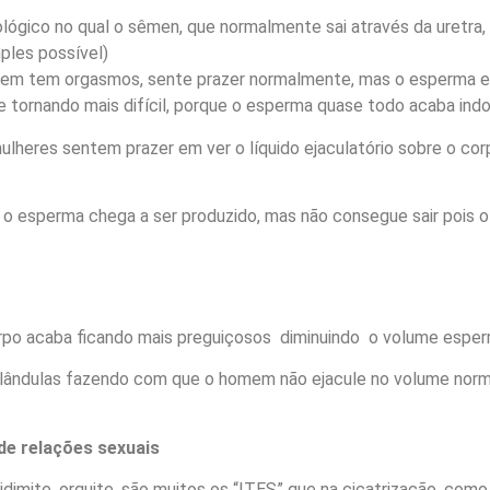
ógico no qual o sêmen, que normalmente sai através da uretra, fl
ples possível)
em tem orgasmos, sente prazer normalmente, mas o esperma em
 tornando mais difícil, porque o esperma quase todo acaba indo p
lheres sentem prazer em ver o líquido ejaculatório sobre o co
:
o esperma chega a ser produzido, mas não consegue sair pois o
orpo acaba ficando mais preguiçosos diminuindo o volume espe
ândulas fazendo com que o homem não ejacule no volume norma
de relações sexuais
pididimite, orquite, são muitos os “ITES” que na cicatrização, c