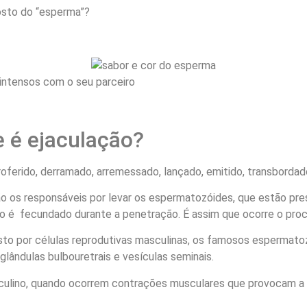
sto do “esperma”?
intensos com o seu parceiro
 é ejaculação?
roferido, derramado, arremessado, lançado, emitido, transbordado
s responsáveis por levar os espermatozóides, que estão pres
o é fecundado durante a penetração. É assim que ocorre o pro
to por células reprodutivas masculinas, os famosos espermatozó
glândulas bulbouretrais e vesículas seminais.
culino, quando ocorrem contrações musculares que provocam a 