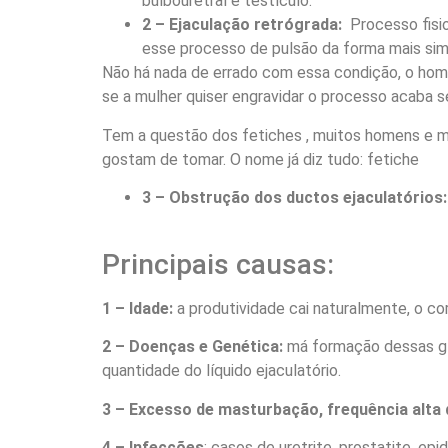
bulbouretral e testículo.
2 – Ejaculação retrógrada:
Processo fisiol
esse processo de pulsão da forma mais sim
Não há nada de errado com essa condição, o hom
se a mulher quiser engravidar o processo acaba se
Tem a questão dos fetiches , muitos homens e mu
gostam de tomar. O nome já diz tudo: fetiche
3 – Obstrução dos ductos ejaculatórios
Principais causas:
1 – Idade:
a produtividade cai naturalmente, o c
2 – Doenças e Genética:
má formação dessas gl
quantidade do líquido ejaculatório.
3 – Excesso de masturbação, frequência alta 
4 – Infecções
: casos de uretrite, prostatite, e