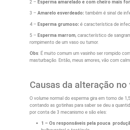
2 –
Esperma amarelado e com cheiro mais for
3 –
Amarelo esverdeado:
também é sinal de inf
4 –
Esperma grumoso:
é característica de inf
5 –
Esperma marrom
, característico de sangra
rompimento de um vaso ou tumor.
Obs
: É muito comum um vasinho ser rompido com
masturbação. Então, meus amores, vão com calma
Causas da alteração n
O volume normal do esperma gira em torno de 1,5
contando as gotinhas para saber se deu a quanti
por conta de 3 mecanismo e são eles:
1 – Os responsáveis pela pouca produç