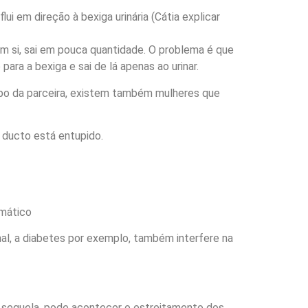
ui em direção à bexiga urinária (Cátia explicar
 si, sai em pouca quantidade. O problema é que
ara a bexiga e sai de lá apenas ao urinar.
rpo da parceira, existem também mulheres que
 ducto está entupido.
rmático
l, a diabetes por exemplo, também interfere na
omo sequela, pode acontecer o estreitamento dos