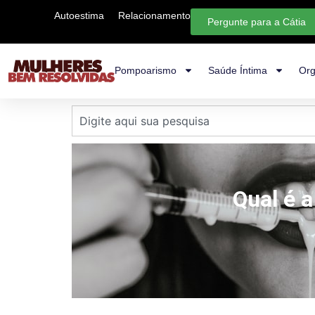
Autoestima
Relacionamento
Pergunte para a Cátia
Pompoarismo
Saúde Íntima
Org
Qual é 