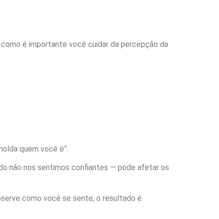
 como é importante você cuidar da percepção da
 molda quem você é”.
do não nos sentimos confiantes — pode afetar os
observe como você se sente, o resultado é