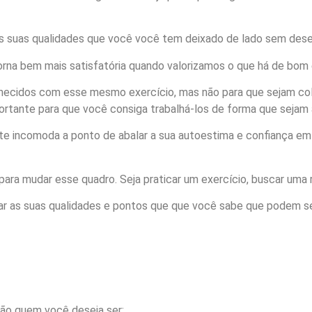
as suas qualidades que você você tem deixado de lado sem dese
torna bem mais satisfatória quando valorizamos o que há de bom
ecidos com esse mesmo exercício, mas não para que sejam co
importante para que você consiga trabalhá-los de forma que seja
te incomoda a ponto de abalar a sua autoestima e confiança em
ara mudar esse quadro. Seja praticar um exercício, buscar uma 
ar as suas qualidades e pontos que que você sabe que podem s
ão quem você deseja ser;