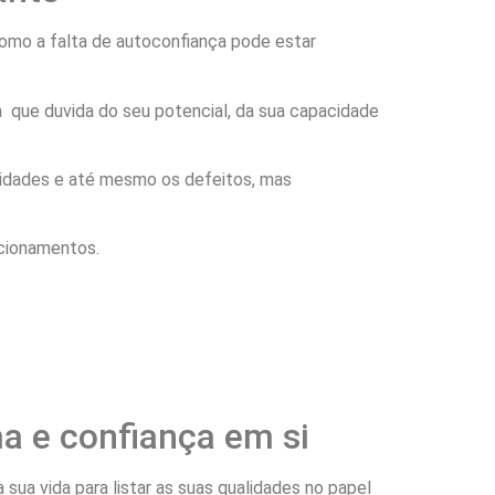
omo a falta de autoconfiança pode estar
 que duvida do seu potencial, da sua capacidade
lidades e até mesmo os defeitos, mas
acionamentos.
ma e confiança em si
a vida para listar as suas qualidades no papel