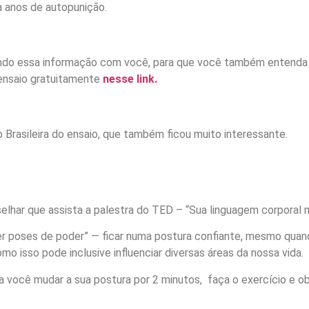
ia anos de autopunição.
ando essa informação com você, para que você também entenda
ensaio gratuitamente
nesse link.
ão Brasileira do ensaio, que também ficou muito interessante.
elhar que assista
a palestra do TED – “Sua linguagem corporal
r poses de poder” — ficar numa postura confiante, mesmo quan
mo isso pode inclusive influenciar diversas áreas da nossa vida.
ra você mudar a sua postura por 2 minutos, faça o exercício e 