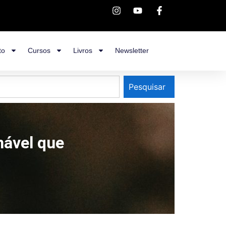
to
Cursos
Livros
Newsletter
Pesquisar
nável que