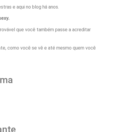
tras e aqui no blog há anos.
sexy.
 provável que você também passe a acreditar
nte, como você se vê e até mesmo quem você
ima
i
ante