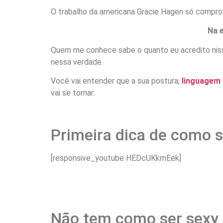
O trabalho da americana Gracie Hagen só comprovo
Na e
Quem me conhece sabe o quanto eu acredito nisso
nessa verdade.
Você vai entender que a sua postura,
linguagem 
vai se tornar.
Primeira dica de como s
[responsive_youtube HEDcUKkmEek]
Não tem como ser sexy 