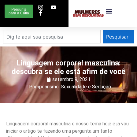
Pergunte
para a Cátia
Pesquisar
Linguagem corporal masculina:
descubra se ele está afim de você
setembro 9, 2021
|
Pompoarismo
,
Sexualidade e Sedução
Linguagem corporal masculina é nosso tema hoje e já vou
iniciar o artigo te fazendo uma pergunta um tanto