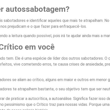
er autossabotagem?
ais sabotadores e identificar aqueles que mais te atrapalham. No 
os prejudicam e o que fazer para enfraquecê-los.
ndo a leitura quando possível, pois irá te ajudar ainda mais a m
Crítico em você
ndo tem. Ele é uma espécie de líder dos outros sabotadores. O 
efeitos, vive cometendo erros, te causa crises de ansiedade, 
ores se aliam ao crítico, alguns em maior e outros em menor gra
adores te atrapalhem bastante, o seu objetivo tem que ser neutr
arar de praticar a autocrítica, a autoanálise. Significa fazer iss
no pessimismo que o Crítico traz para nossas vidas. Porque uma