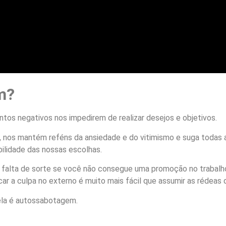
m?
os negativos nos impedirem de realizar desejos e objetivos.
de, nos mantém reféns da ansiedade e do vitimismo e suga toda
ilidade das nossas escolhas.
a falta de sorte se você não consegue uma promoção no trabalho
r a culpa no externo é muito mais fácil que assumir as rédeas d
ela é autossabotagem.