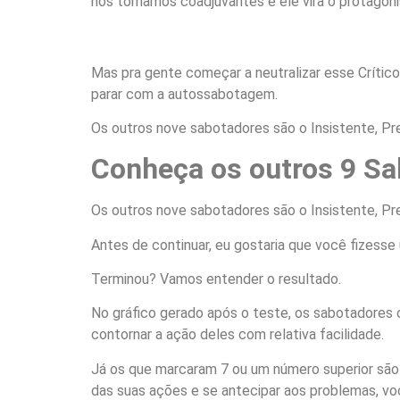
nos tornamos coadjuvantes e ele vira o protagonis
Mas pra gente começar a neutralizar esse Crític
parar com a autossabotagem.
Os outros nove sabotadores são o Insistente, Prest
Conheça os outros 9 S
Os outros nove sabotadores são o Insistente, Prest
Antes de continuar, eu gostaria que você fizess
Terminou? Vamos entender o resultado.
No gráfico gerado após o teste, os sabotadore
contornar a ação deles com relativa facilidade.
Já os que marcaram 7 ou um número superior são o
das suas ações e se antecipar aos problemas, voc