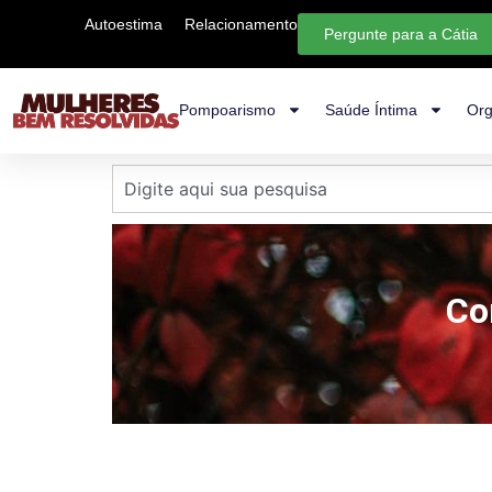
Autoestima
Relacionamento
Pergunte para a Cátia
Pompoarismo
Saúde Íntima
Org
Co