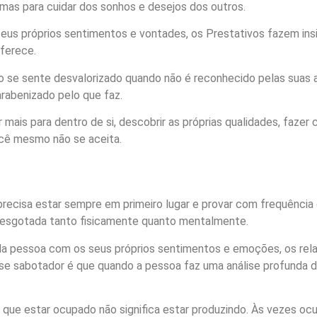
as para cuidar dos sonhos e desejos dos outros.
s próprios sentimentos e vontades, os Prestativos fazem ins
oferece.
o se sente desvalorizado quando não é reconhecido pelas suas a
rabenizado pelo que faz.
 mais para dentro de si, descobrir as próprias qualidades, faze
você mesmo não se aceita.
precisa estar sempre em primeiro lugar e provar com frequência 
o esgotada tanto fisicamente quanto mentalmente.
pessoa com os seus próprios sentimentos e emoções, os relaci
sse sabotador é que quando a pessoa faz uma análise profunda da
r que estar ocupado não significa estar produzindo. Às vezes 