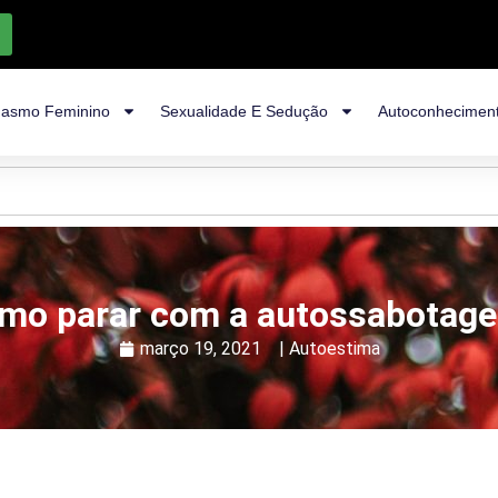
asmo Feminino
Sexualidade E Sedução
Autoconhecimen
mo parar com a autossabotag
março 19, 2021
|
Autoestima