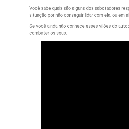
Você sabe quais são alguns dos sabotadores re
situação por não conseguir lidar com ela, ou em
Se você ainda não conhece esses vilões do autod
combater os seus.