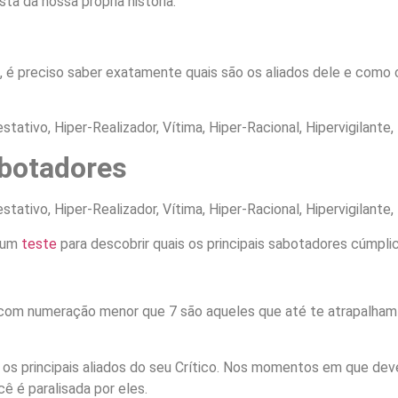
ta da nossa própria história.
o, é preciso saber exatamente quais são os aliados dele e como
ativo, Hiper-Realizador, Vítima, Hiper-Racional, Hipervigilante,
abotadores
ativo, Hiper-Realizador, Vítima, Hiper-Racional, Hipervigilante,
e um
teste
para descobrir quais os principais sabotadores cúmplic
s com numeração menor que 7 são aqueles que até te atrapal
s principais aliados do seu Crítico. Nos momentos em que deveri
ê é paralisada por eles.