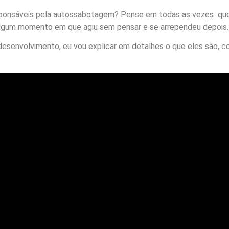
sponsáveis pela autossabotagem? Pense em todas as vezes que
 algum momento em que agiu sem pensar e se arrependeu depois.
esenvolvimento, eu vou explicar em detalhes o que eles são, c