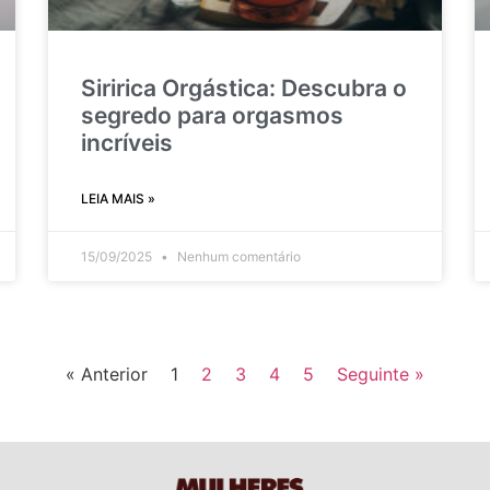
Siririca Orgástica: Descubra o
segredo para orgasmos
incríveis
LEIA MAIS »
15/09/2025
Nenhum comentário
« Anterior
1
2
3
4
5
Seguinte »