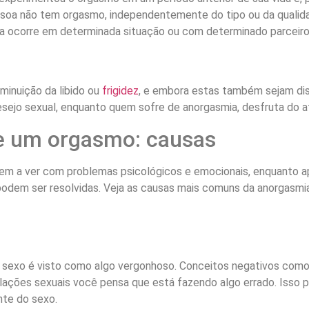
ssoa não tem orgasmo, independentemente do tipo ou da qualid
ia ocorre em determinada situação ou com determinado parceiro
minuição da libido ou
frigidez
, e embora estas também sejam di
desejo sexual, enquanto quem sofre de anorgasmia, desfruta do 
e um orgasmo: causas
em a ver com problemas psicológicos e emocionais, enquanto ap
 podem ser resolvidas. Veja as causas mais comuns da anorgasm
o sexo é visto como algo vergonhoso. Conceitos negativos como 
elações sexuais você pensa que está fazendo algo errado. Isso p
nte do sexo.