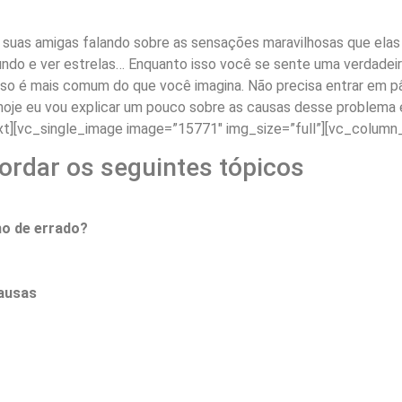
uas amigas falando sobre as sensações maravilhosas que elas
undo e ver estrelas… Enquanto isso você se sente uma verdadeir
so é mais comum do que você imagina. Não precisa entrar em pâ
l, hoje eu vou explicar um pouco sobre as causas desse problema
xt][vc_single_image image=”15771″ img_size=”full”][vc_column
ordar os seguintes tópicos
ho de errado?
ausas