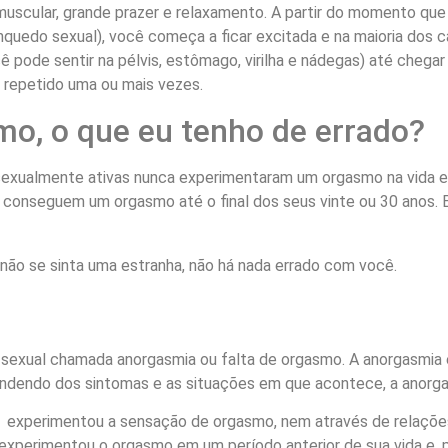
uscular, grande prazer e relaxamento. A partir do momento que
nquedo sexual), você começa a ficar excitada e na maioria dos 
pode sentir na pélvis, estômago, virilha e nádegas) até chegar 
 repetido uma ou mais vezes.
mo, o que eu tenho de errado?
exualmente ativas nunca experimentaram um orgasmo na vida e 
 conseguem um orgasmo até o final dos seus vinte ou 30 anos. E
não se sinta uma estranha, não há nada errado com você.
sexual chamada anorgasmia ou falta de orgasmo. A anorgasmia 
ndendo dos sintomas e as situações em que acontece, a anorgas
ca experimentou a sensação de orgasmo, nem através de relaçõ
experimentou o orgasmo em um período anterior de sua vida e, p