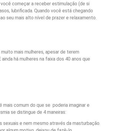
 você começar a receber estimulação (de si
casos, lubrificada. Quando você está chegando
ao seu mais alto nível de prazer e relaxamento.
muito mais mulheres, apesar de terem
 ainda há mulheres na faixa dos 40 anos que
é mais comum do que se poderia imaginar e
mia se distingue de 4 maneiras:
es sexuais e nem mesmo através da masturbação.
or algum motivo, deixou de fazê-lo.