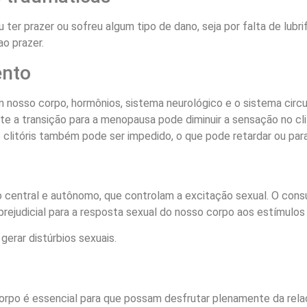
ter prazer ou sofreu algum tipo de dano, seja por falta de lubri
ao prazer.
ento
osso corpo, hormônios, sistema neurológico e o sistema circu
te a transição para a menopausa pode diminuir a sensação no clitó
 o clitóris também pode ser impedido, o que pode retardar ou p
 central e autônomo, que controlam a excitação sexual. O cons
rejudicial para a resposta sexual do nosso corpo aos estímulos 
erar distúrbios sexuais.
orpo é essencial para que possam desfrutar plenamente da rel