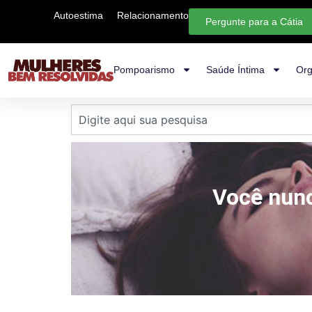
Autoestima
Relacionamento
Pergunte para a Cátia
Pompoarismo
Saúde Íntima
Org
Você nun