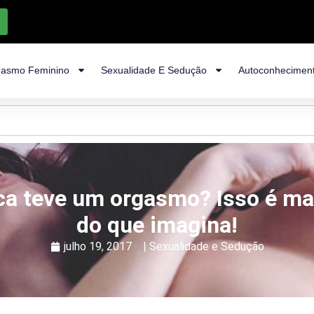
asmo Feminino
Sexualidade E Sedução
Autoconhecimen
ca teve um orgasmo? Isso é m
do que imagina!
julho 19, 2017
|
Sexualidade e Sedução