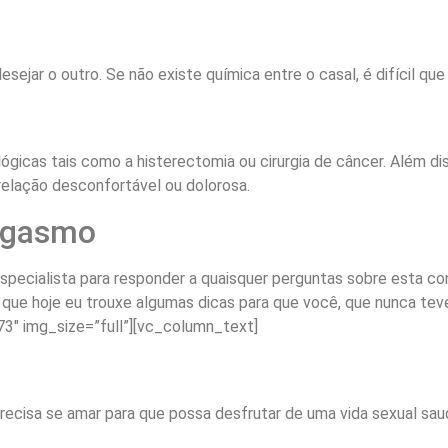
sejar o outro. Se não existe química entre o casal, é difícil qu
ógicas tais como a histerectomia ou cirurgia de câncer. Além di
relação desconfortável ou dolorosa.
orgasmo
pecialista para responder a quaisquer perguntas sobre esta co
o que hoje eu trouxe algumas dicas para que você, que nunca tev
3″ img_size=”full”][vc_column_text]
recisa se amar para que possa desfrutar de uma vida sexual sau