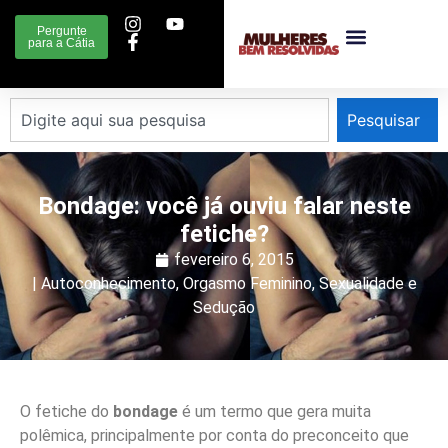
Pergunte
para a Cátia
Pesquisar
Bondage: você já ouviu falar neste
fetiche?
fevereiro 6, 2015
|
Autoconhecimento
,
Orgasmo Feminino
,
Sexualidade e
Sedução
O fetiche do
bondage
é um termo que gera muita
polêmica, principalmente por conta do preconceito que