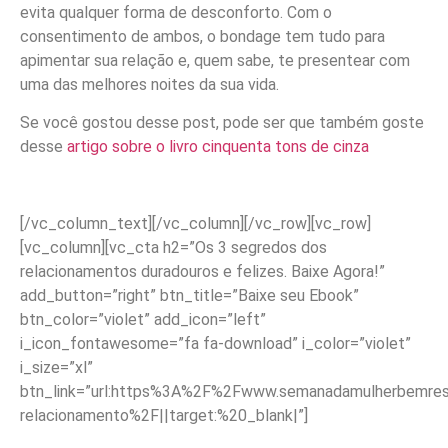
evita qualquer forma de desconforto. Com o
consentimento de ambos, o bondage tem tudo para
apimentar sua relação e, quem sabe, te presentear com
uma das melhores noites da sua vida.
Se você gostou desse post, pode ser que também goste
desse
artigo sobre o livro cinquenta tons de cinza
[/vc_column_text][/vc_column][/vc_row][vc_row]
[vc_column][vc_cta h2=”Os 3 segredos dos
relacionamentos duradouros e felizes. Baixe Agora!”
add_button=”right” btn_title=”Baixe seu Ebook”
btn_color=”violet” add_icon=”left”
i_icon_fontawesome=”fa fa-download” i_color=”violet”
i_size=”xl”
btn_link=”url:https%3A%2F%2Fwww.semanadamulherbemreso
relacionamento%2F||target:%20_blank|”]