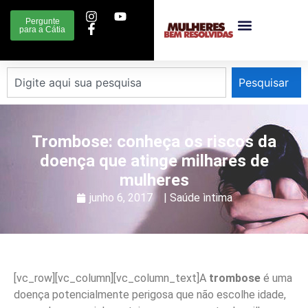
Pergunte
para a Cátia
Pesquisar
Trombose: conheça os riscos da
doença que atinge milhares de
mulheres
junho 6, 2017
|
Saúde ìntima
[vc_row][vc_column][vc_column_text]A
trombose
é uma
doença potencialmente perigosa que não escolhe idade,