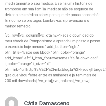
imediatamente o seu médico. E se há uma história de
trombose em sua família imediata não se esqueça de
deixar o seu médico saber, para que ele possa aconselhá-
la a como se proteger. Lembre-se: a prevenção é o
melhor remédio.
[vc_row][vc_column][vc_cta h2=”Faça o download do
meu ebook de Pompoarismo e aprenda um passo a passo
o exercício hoje mesmo.” add_button=”right”
btn_title=”Baixe seu Ebook” btn_color=”orange”
add_icon=”left” i_icon_fontawesome=”fa fa-download”
i_color=”orange” i_size=”xl”
btn_link=”url:http%3A%2F%2Fmbr.blog.br%2Fkycu7j||target
guia que virou febre entre as mulheres e já tem mais de
200 mil downloads.[/vc_cta][/vc_column][/vc_row]
Cátia Damasceno