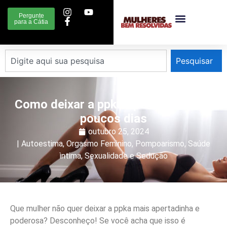
Pergunte
para a Cátia
Pesquisar
Como deixar a ppka apertadinha em
poucos dias
outubro 25, 2024
|
Autoestima
,
Orgasmo Feminino
,
Pompoarismo
,
Saúde
ìntima
,
Sexualidade e Sedução
Que mulher não quer deixar a ppka mais apertadinha e
poderosa? Desconheço! Se você acha que isso é