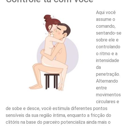
Aqui você
assume o
comando,
sentando-se
sobre ele e
controlando
o ritmo e a
intensidade
da
penetração.
Alternando
entre
movimentos
circulares e
de sobe e desce, você estimula diferentes pontos
sensíveis da sua região íntima, enquanto a fricção do
clitóris na base do parceiro potencializa ainda mais o