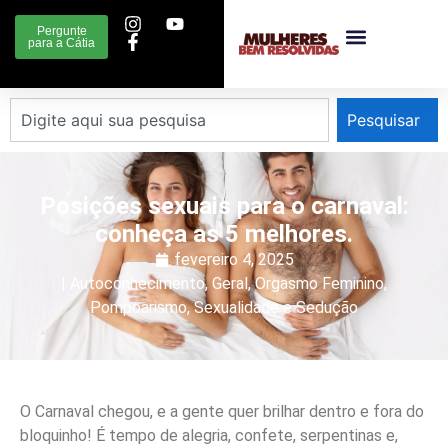
Pergunte
para a Cátia
Pesquisar
Posições sexuais para o carnaval:
conheça as 5 melhores.
fevereiro 4, 2025
|
Autoconhecimento
,
Geral
,
Orgasmo Feminino
,
Pompoarismo
,
Sexualidade e Sedução
O Carnaval chegou, e a gente quer brilhar dentro e fora do
bloquinho! É tempo de alegria, confete, serpentinas e,