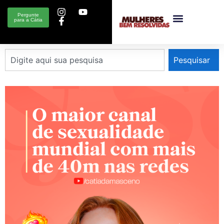
Pergunte
para a Cátia
Pesquisar