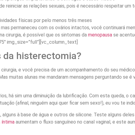
 reiniciar as relações sexuais, pois é necessário respeitar um 
tividades físicas por pelo menos três meses
, mas permaneceu com os ovários intactos, você continuará men
a cirurgia, é possível que os sintomas da
menopausa
se acentue
5″ img_size=”full”][vc_column_text]
 da histerectomia?
cirurgia, e você precisa de um acompanhamento do seu médico 
o. Mas muitas alunas me mandaram mensagens perguntando se é 
rios, há sim uma diminuição da lubrificação. Com esta queda, o c
tuação (afinal, ninguém aqui quer ficar sem sexo!), eu vou te ind
 alguns à base de água e outros de silicone. Teste alguns dele
 íntima
aumentam o fluxo sanguíneo no canal vaginal, e este aume