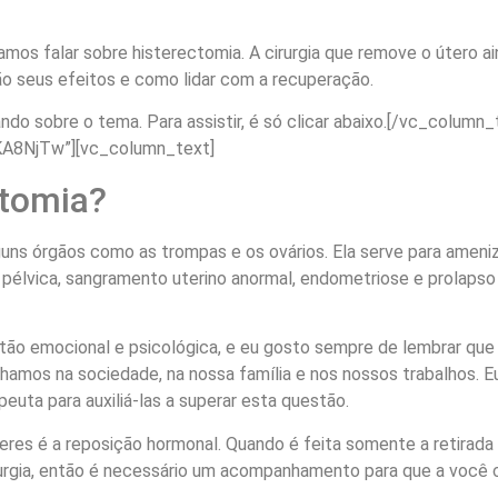
os falar sobre histerectomia. A cirurgia que remove o útero ai
são seus efeitos e como lidar com a recuperação.
ndo sobre o tema. Para assistir, é só clicar abaixo.[/vc_column
A8NjTw”][vc_column_text]
ctomia?
alguns órgãos como as trompas e os ovários. Ela serve para amen
pélvica, sangramento uterino anormal, endometriose e prolapso 
stão emocional e psicológica, e eu gosto sempre de lembrar q
mos na sociedade, na nossa família e nos nossos trabalhos. Eu,
euta para auxiliá-las a superar esta questão.
res é a reposição hormonal. Quando é feita somente a retirada 
urgia, então é necessário um acompanhamento para que a você co