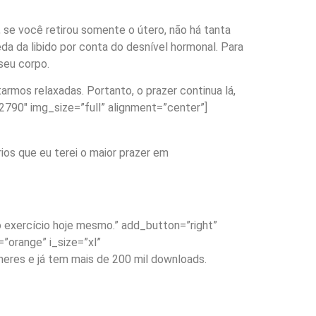
se você retirou somente o útero, não há tanta
da da libido por conta do desnível hormonal. Para
seu corpo.
tarmos relaxadas. Portanto, o prazer continua lá,
790″ img_size=”full” alignment=”center”]
os que eu terei o maior prazer em
exercício hoje mesmo.” add_button=”right”
”orange” i_size=”xl”
eres e já tem mais de 200 mil downloads.