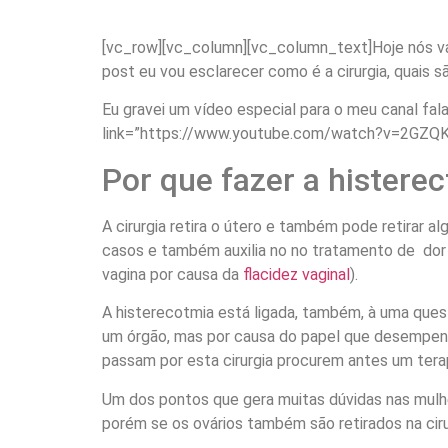
[vc_row][vc_column][vc_column_text]Hoje nós vam
post eu vou esclarecer como é a cirurgia, quais 
Eu gravei um vídeo especial para o meu canal fala
link=”https://www.youtube.com/watch?v=2GZQK
Por que fazer a histere
A cirurgia retira o útero e também pode retirar 
casos e também auxilia no no tratamento de dor 
vagina por causa da
flacidez vaginal
).
A histerecotmia está ligada, também, à uma que
um órgão, mas por causa do papel que desempenha
passam por esta cirurgia procurem antes um terap
Um dos pontos que gera muitas dúvidas nas mulhe
porém se os ovários também são retirados na cir