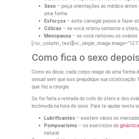
Sexo
– peça orientações ao médico antes de
uma forma
Esforços
– evite carregar pesos e fazer a
Cólicas
– se você retirou somente o útero
Menopausa
– se você removeu os ovários n
[/vc_column_text][vc_single_image image=”1277
Como fica o sexo depois
Como eu disse, cada corpo reage de uma forma à 
sexual sem que isso prejudique sua cicatrizaçã
que faz a cirurgia.
Se foi feita a retirada do colo do útero e dos ová
incômoda na hora do sexo. Para te ajudar nesta si
Lubrificantes
– existem vários no mercado,
Pompoarismo
– os exercícios da
ginástica
natural