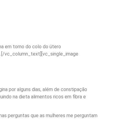
na em torno do colo do útero
o.[/vc_column_text][vc_single_image
agina por alguns dias, além de constipação
uindo na dieta alimentos ricos em fibra e
lgumas perguntas que as mulheres me perguntam