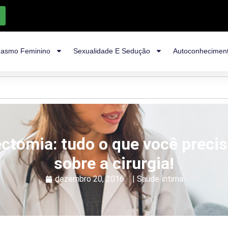
asmo Feminino
Sexualidade E Sedução
Autoconhecimen
ectomia: tudo o que você precis
sobre a cirurgia!
dezembro 20, 2016
|
Saúde ìntima