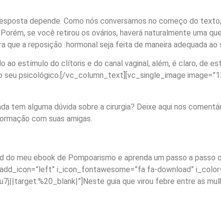
 resposta depende. Como nós conversamos no começo do texto, 
 Porém, se você retirou os ovários, haverá naturalmente uma que
a que a reposição hormonal seja feita de maneira adequada ao 
 ao estímulo do clítoris e do canal vaginal, além, é claro, de es
o seu psicológico.[/vc_column_text][vc_single_image image=”12
a tem alguma dúvida sobre a cirurgia? Deixe aqui nos comentári
nformação com suas amigas.
d do meu ebook de Pompoarismo e aprenda um passo a passo o 
 add_icon=”left” i_icon_fontawesome=”fa fa-download” i_color=
||target:%20_blank|”]Neste guia que virou febre entre as mulh