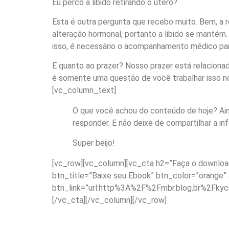
Eu perco a libido retirando o útero?
Esta é outra pergunta que recebo muito. Bem, a
alteração hormonal, portanto a libido se mantém.
isso, é necessário o acompanhamento médico par
E quanto ao prazer? Nosso prazer está relacionado
é somente uma questão de você trabalhar isso n
[vc_column_text]
O que você achou do conteúdo de hoje? Aind
responder. E não deixe de compartilhar a i
Super beijo!
[vc_row][vc_column][vc_cta h2=”Faça o downloa
btn_title=”Baixe seu Ebook” btn_color=”orange”
btn_link=”url:http%3A%2F%2Fmbr.blog.br%2Fkycu7j
[/vc_cta][/vc_column][/vc_row]