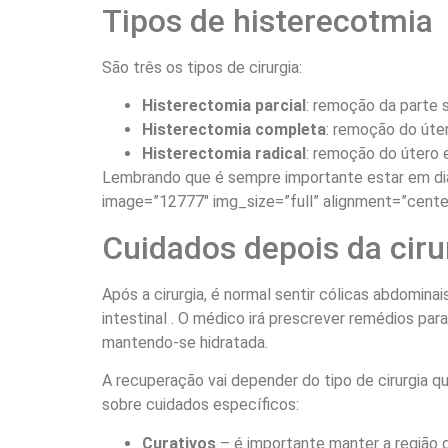
Tipos de histerecotmia
São três os tipos de cirurgia:
Histerectomia parcial
: remoção da parte s
Histerectomia completa
: remoção do úter
Histerectomia radical
: remoção do útero 
Lembrando que é sempre importante estar em dia
image=”12777″ img_size=”full” alignment=”cente
Cuidados depois da ciru
Após a cirurgia, é normal sentir cólicas abdomina
intestinal . O médico irá prescrever remédios par
mantendo-se hidratada.
A recuperação vai depender do tipo de cirurgia 
sobre cuidados específicos:
Curativos
– é importante manter a região 