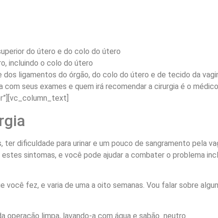
uperior do útero e do colo do útero
o, incluindo o colo do útero
e dos ligamentos do órgão, do colo do útero e de tecido da vagi
 com seus exames e quem irá recomendar a cirurgia é o médic
r”][vc_column_text]
rgia
is, ter dificuldade para urinar e um pouco de sangramento pela v
a estes sintomas, e você pode ajudar a combater o problema incl
que você fez, e varia de uma a oito semanas. Vou falar sobre a
da operação limpa, lavando-a com água e sabão neutro