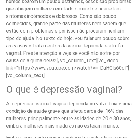
nomes soarem um pouco estranhos, esses são problemas
que atingem mulheres em todo o mundo e acarretam
sintomas incômodos e dolorosos. Como são pouco
conhecidos, grande parte das mulheres nem sabem que
estão com problemas e por isso não procuram nenhum
tipo de ajuda. No texto de hoje, vou falar um pouco sobre
as causas e tratamentos da vagina deprimida e atrofia
vaginal. Preste atenção e veja se você não sofre por
causa de alguma delas!
[/vc_column_text][vc_video
link=”https://www.youtube.com/watch?v=fDaHGls60qI”]
[vc_column_text]
O que é depressão vaginal?
A depressão vaginal, vagina deprimida ou vulvodínia é uma
condição de saúde grave que afeta cerca de 16% das
mulheres, principalmente entre as idades de 20 e 30 anos,
embora mulheres mais maduras não estejam imunes.
Embora seja muito menos conhecida, a vulvodínia é mais