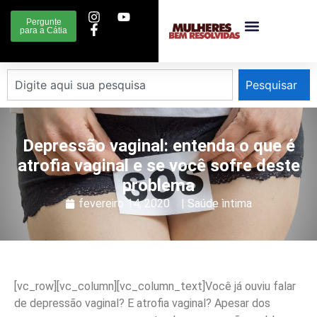
Pergunte
para a Cátia
Pesquisar
Depressão vaginal: entenda o que é
atrofia vaginal e se você sofre deste
problema
fevereiro 14, 2020
|
Saúde ìntima
[vc_row][vc_column][vc_column_text]
Você já ouviu falar
de depressão vaginal? E atrofia vaginal? Apesar dos