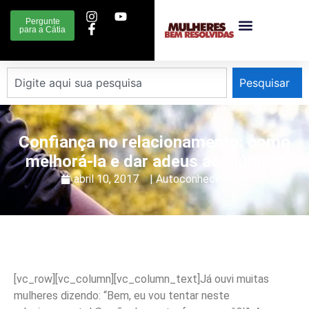
Pergunte
para a Cátia
Pesquisar
Confiança no relacionamento: como
melhorá-la e dar adeus ao ciúmes!
abril 10, 2017
|
Autoconhecimento
[vc_row][vc_column][vc_column_text]Já ouvi muitas
mulheres dizendo: “Bem, eu vou tentar neste