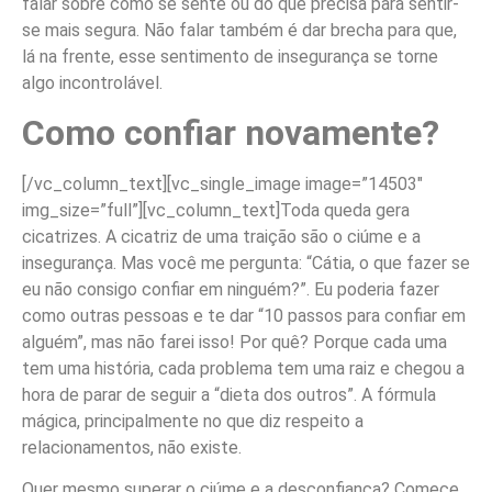
falar sobre como se sente ou do que precisa para sentir-
se mais segura. Não falar também é dar brecha para que,
lá na frente, esse sentimento de insegurança se torne
algo incontrolável.
Como confiar novamente?
[/vc_column_text][vc_single_image image=”14503″
img_size=”full”][vc_column_text]Toda queda gera
cicatrizes. A cicatriz de uma traição são o ciúme e a
insegurança. Mas você me pergunta: “Cátia, o que fazer se
eu não consigo confiar em ninguém?”. Eu poderia fazer
como outras pessoas e te dar “10 passos para confiar em
alguém”, mas não farei isso! Por quê? Porque cada uma
tem uma história, cada problema tem uma raiz e chegou a
hora de parar de seguir a “dieta dos outros”. A fórmula
mágica, principalmente no que diz respeito a
relacionamentos, não existe.
Quer mesmo superar o ciúme e a desconfiança? Comece