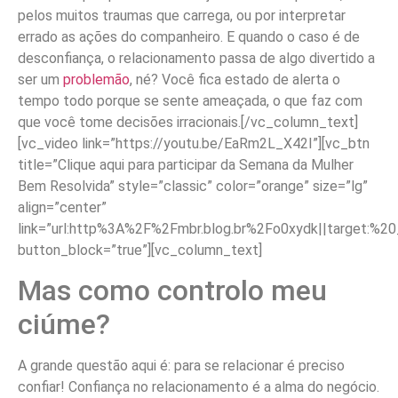
pelos muitos traumas que carrega, ou por interpretar
errado as ações do companheiro. E quando o caso é de
desconfiança, o relacionamento passa de algo divertido a
ser um
problemão
, né? Você fica estado de alerta o
tempo todo porque se sente ameaçada, o que faz com
que você tome decisões irracionais.[/vc_column_text]
[vc_video link=”https://youtu.be/EaRm2L_X42I”][vc_btn
title=”Clique aqui para participar da Semana da Mulher
Bem Resolvida” style=”classic” color=”orange” size=”lg”
align=”center”
link=”url:http%3A%2F%2Fmbr.blog.br%2Fo0xydk||target:%20
button_block=”true”][vc_column_text]
Mas como controlo meu
ciúme?
A grande questão aqui é: para se relacionar é preciso
confiar! Confiança no relacionamento é a alma do negócio.