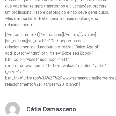
que você sente gera transtornos e alucinações, procure
um profissional. Isso é patológico e não deve gerar culpa.
Mas é importante tratar, para ter mais confiança no
relacionamento!
[/vc_column_text][/vc_column][/vc_row][vc_row]
[vc_column][vc_cta h2=”Os 3 segredos dos
relacionamentos duradouros e felizes. Baixe Agora!”
add_button=”right” btn_title=”Baixe seu Ebook”
btn_color=”violet” add_icon=”left”
i_icon_fontawesome=”fa fa-download” i_color=”violet”
i_size=”xl”
btn_link=”url:https%3A%2F%2Fwww.semanadamulherbemreso
relacionamento%2F||target:%20_blank|”]
Cátia Damasceno