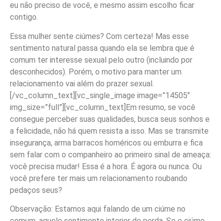
eu não preciso de você, e mesmo assim escolho ficar
contigo.
Essa mulher sente ciúmes? Com certeza! Mas esse
sentimento natural passa quando ela se lembra que é
comum ter interesse sexual pelo outro (incluindo por
desconhecidos). Porém, o motivo para manter um
relacionamento vai além do prazer sexual.
[/vc_column_text][vc_single_image image=”14505″
img_size=”full”][vc_column_text]Em resumo, se você
consegue perceber suas qualidades, busca seus sonhos e
a felicidade, não há quem resista a isso. Mas se transmite
insegurança, arma barracos homéricos ou emburra e fica
sem falar com o companheiro ao primeiro sinal de ameaça:
você precisa mudar! Essa é a hora. É agora ou nunca. Ou
você prefere ter mais um relacionamento roubando
pedaços seus?
Observação: Estamos aqui falando de um ciúme no
comum, aquele sentimento interior de perda. Se o ciúme