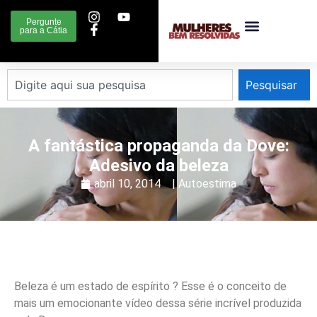
Pergunte
para a Cátia
Pesquisar
A fantástica propaganda da Dove:
Adesivo da beleza
abril 10, 2014
|
Autoestima
Beleza é um estado de espírito ? Esse é o conceito de
mais um emocionante vídeo dessa série incrível produzida