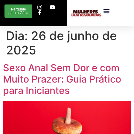
Pergunte
para a Cátia
Dia:
26 de junho de
2025
Sexo Anal Sem Dor e com
Muito Prazer: Guia Prático
para Iniciantes