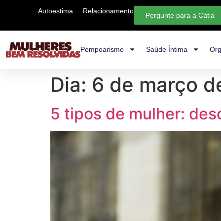
Autoestima
Relacionamento
Pergunte para a Cátia
Pompoarismo
Saúde Íntima
Org
Dia:
6 de março d
5 tipos de mulher: des