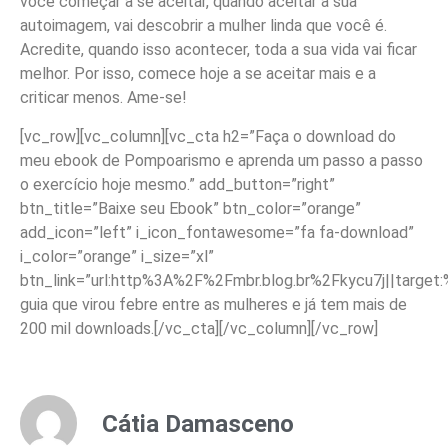
você começar a se aceitar, quando aceitar a sua
autoimagem, vai descobrir a mulher linda que você é.
Acredite, quando isso acontecer, toda a sua vida vai ficar
melhor. Por isso, comece hoje a se aceitar mais e a
criticar menos. Ame-se!
[vc_row][vc_column][vc_cta h2=”Faça o download do
meu ebook de Pompoarismo e aprenda um passo a passo
o exercício hoje mesmo.” add_button=”right”
btn_title=”Baixe seu Ebook” btn_color=”orange”
add_icon=”left” i_icon_fontawesome=”fa fa-download”
i_color=”orange” i_size=”xl”
btn_link=”url:http%3A%2F%2Fmbr.blog.br%2Fkycu7j||target
guia que virou febre entre as mulheres e já tem mais de
200 mil downloads.[/vc_cta][/vc_column][/vc_row]
Cátia Damasceno