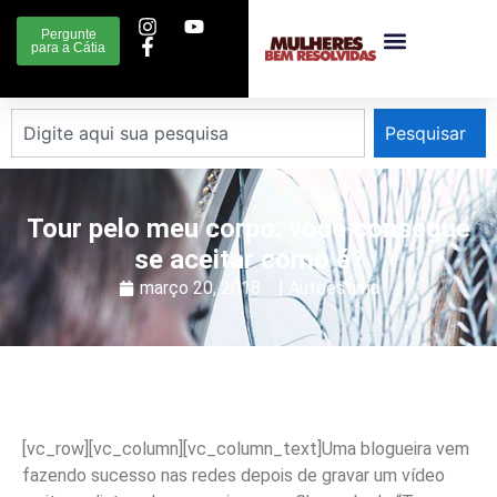
Pergunte
para a Cátia
Pesquisar
Tour pelo meu corpo: você consegue
se aceitar como é?
março 20, 2018
|
Autoestima
[vc_row][vc_column][vc_column_text]
Uma blogueira vem
fazendo sucesso nas redes depois de gravar um vídeo