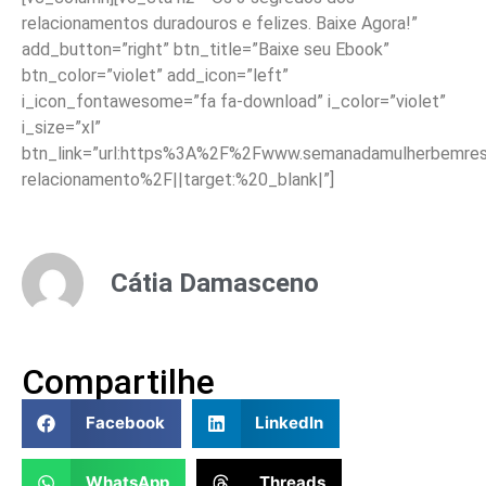
relacionamentos duradouros e felizes. Baixe Agora!”
add_button=”right” btn_title=”Baixe seu Ebook”
btn_color=”violet” add_icon=”left”
i_icon_fontawesome=”fa fa-download” i_color=”violet”
i_size=”xl”
btn_link=”url:https%3A%2F%2Fwww.semanadamulherbemreso
relacionamento%2F||target:%20_blank|”]
Cátia Damasceno
Compartilhe
Facebook
LinkedIn
WhatsApp
Threads