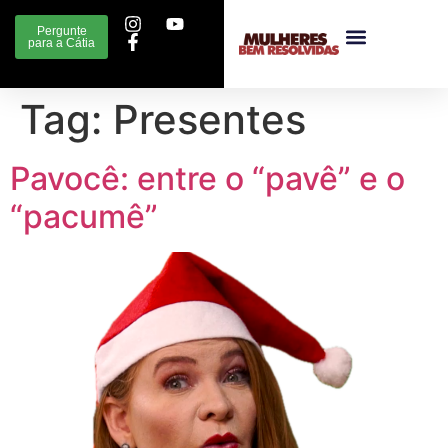
Pergunte
para a Cátia
Tag:
Presentes
Pavocê: entre o “pavê” e o
“pacumê”