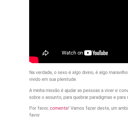
Na verdade, o sexo é algo divino, é algo maravil
vivido em sua plenitude.
A minha missão é ajudar as pessoas a viver e conv
sobre o assunto, para quebrar paradigmas e para 
Por favor,
comente
! Vamos fazer deste, um ambien
favor.