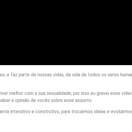
hoso, e faz parte de nossas vidas, da vida de todos os seres hu
iver melhor com a sua sexualidade, por isso eu gravei esse vídeo
saber a opinião de vocês sobre esse assunto.
te interativo e construtivo, para trocarmos ideias e evoluirmos