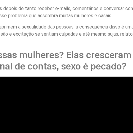
as depois de tanto receber e-mails, comentários e conversar c
 esse problema que assombra muitas mulheres e casais.
reprimem a sexualidade das pessoas, a consequência disso é uma 
ão e excitação se sentiam culpadas e até mesmo sujas, relato
sas mulheres? Elas cresceram 
inal de contas, sexo é pecado?