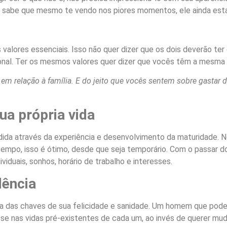
 sabe que mesmo te vendo nos piores momentos, ele ainda esta
valores essenciais. Isso não quer dizer que os dois deverão te
al. Ter os mesmos valores quer dizer que vocês têm a mesma a
m relação à família. E do jeito que vocês sentem sobre gastar 
ua própria vida
dida através da experiência e desenvolvimento da maturidade. N
m tempo, isso é ótimo, desde que seja temporário. Com o passa
viduais, sonhos, horário de trabalho e interesses.
ência
a das chaves de sua felicidade e sanidade. Um homem que pode 
e nas vidas pré-existentes de cada um, ao invés de querer mud