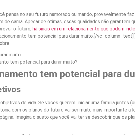
ê pensa no seu futuro namorado ou marido, provavelmente faz u
bom de cama. Apesar de ótimas, essas qualidades não garantem qu
rever o futuro,
há sinais em um relacionamento que podem indica
elacionamento tem potencial para durar muito.
[/vc_column_text][
sobre
urar muito
ento tem potencial para durar muito?
onamento tem potencial para du
tivos
etivos de vida. Se vocês querem iniciar uma família juntos (ou 
intonia com os planos do futuro vai ser muito mais importante a 
página. Imagina o susto que você vai ter se descobrir que os p