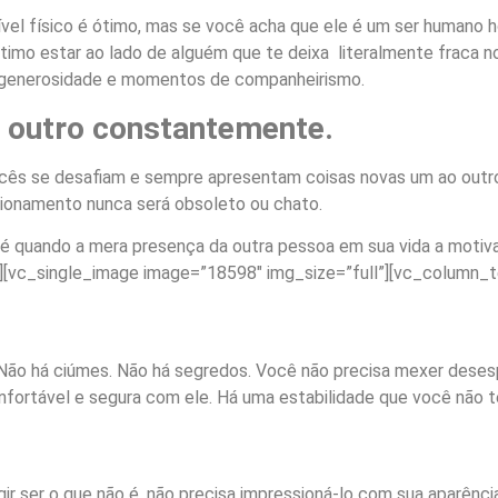
 físico é ótimo, mas se você acha que ele é um ser humano hor
ótimo estar ao lado de alguém que te deixa literalmente fraca n
e generosidade e momentos de companheirismo.
outro constantemente.
cês se desafiam e sempre apresentam coisas novas um ao outro
acionamento nunca será obsoleto ou chato.
é quando a mera presença da outra pessoa em sua vida a motiva
[vc_single_image image=”18598″ img_size=”full”][vc_column_t
 Não há ciúmes. Não há segredos. Você não precisa mexer dese
nfortável e segura com ele. Há uma estabilidade que você não 
r ser o que não é, não precisa impressioná-lo com sua aparência,