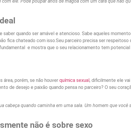
te com ele. Pode poupar anos de mágoa com um cara que não q
deal
bre saber quando ser amável e atencioso. Sabe aqueles moment
não fica chateado com isso.Seu parceiro precisa ser respeitoso
 fundamental e mostra que o seu relacionamento tem potencial
s área, porém, se não houver
química sexual
, dificilmente ele va
nto de desejo e paixão quando pensa no parceiro? O seu coraçã
r sua cabeça quando caminha em uma sala. Um homem que você si
smente não é sobre sexo