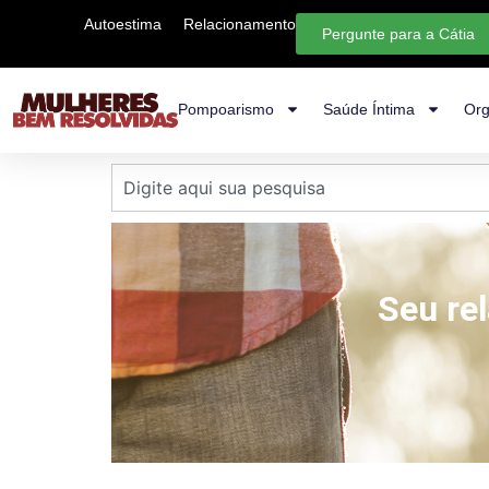
Autoestima
Relacionamento
Pergunte para a Cátia
Pompoarismo
Saúde Íntima
Org
Seu re