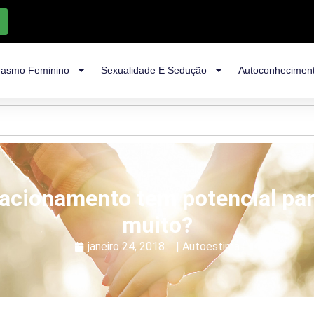
asmo Feminino
Sexualidade E Sedução
Autoconhecimen
lacionamento tem potencial par
muito?
janeiro 24, 2018
|
Autoestima