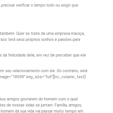
precisar verificar o tempo todo ou exigir que
 também. Quer se trate de uma empresa maciça,
razo terá seus próprios sonhos e paixões para
e da felicidade dele, em vez de perceber que ele
em seu relacionamento com ele. Do contrário, será
mage=”18599″ img_size=”full”][vc_column_text]
e seus amigos gostarem do homem com o qual
s de nossas vidas se juntam. Família, amigos,
, o homem da sua vida vai passar muito tempo em