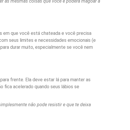
uer as mesmas coisas que você e poderá magoar a
os em que você está chateada e você precisa
 com seus limites e necessidades emocionais (e
 para durar muito, especialmente se você nem
i para frente. Ela deve estar lá para manter as
o fica acelerado quando seus lábios se
mplesmente não pode resistir e que te deixa