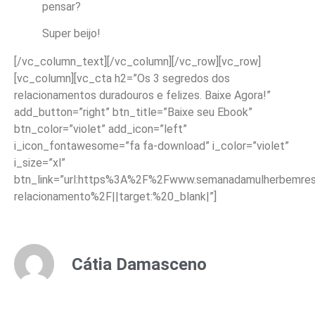
pensar?
Super beijo!
[/vc_column_text][/vc_column][/vc_row][vc_row]
[vc_column][vc_cta h2=”Os 3 segredos dos
relacionamentos duradouros e felizes. Baixe Agora!”
add_button=”right” btn_title=”Baixe seu Ebook”
btn_color=”violet” add_icon=”left”
i_icon_fontawesome=”fa fa-download” i_color=”violet”
i_size=”xl”
btn_link=”url:https%3A%2F%2Fwww.semanadamulherbemreso
relacionamento%2F||target:%20_blank|”]
Cátia Damasceno