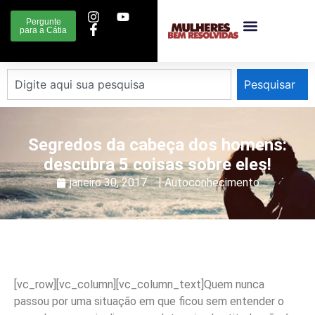
Pergunte
para a Cátia
Pesquisar
Segredos da cabeça dos homens:
descubra 5 coisas sobre eles!
janeiro 30, 2017
|
Autoconhecimento
[vc_row][vc_column][vc_column_text]Quem nunca
passou por uma situação em que ficou sem entender o