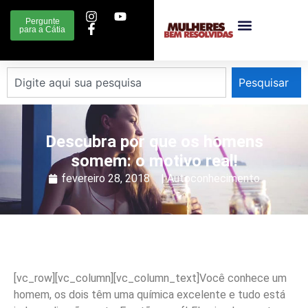
Pergunte
para a Cátia
Pesquisar
Descubra por que os homens
somem: o motivo real!
fevereiro 28, 2018
|
Autoconhecimento
[vc_row][vc_column][vc_column_text]
Você conhece um
homem, os dois têm uma química excelente e tudo está