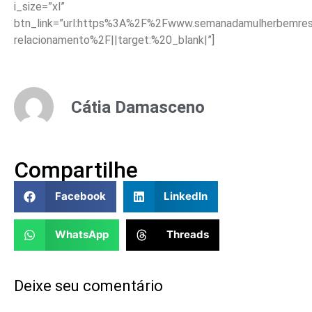
i_size=”xl”
btn_link=”url:https%3A%2F%2Fwww.semanadamulherbemreso
relacionamento%2F||target:%20_blank|”]
Cátia Damasceno
Compartilhe
Facebook
LinkedIn
WhatsApp
Threads
Deixe seu comentário