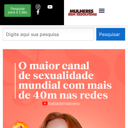
Pergunte
para a Cátia
Pesquisar