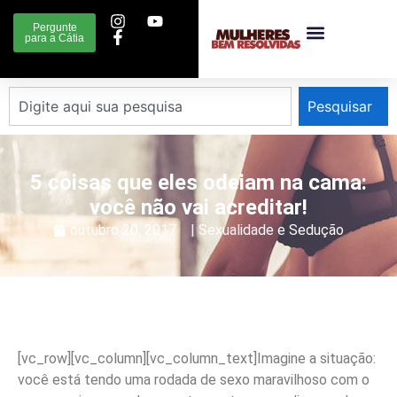
Pergunte
para a Cátia
Pesquisar
5 coisas que eles odeiam na cama:
você não vai acreditar!
outubro 20, 2017
|
Sexualidade e Sedução
[vc_row][vc_column][vc_column_text]
Imagine a situação:
você está tendo uma rodada de sexo maravilhoso com o