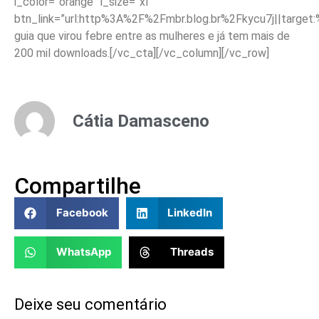
i_color=”orange” i_size=”xl”
btn_link=”url:http%3A%2F%2Fmbr.blog.br%2Fkycu7j||target
guia que virou febre entre as mulheres e já tem mais de
200 mil downloads.[/vc_cta][/vc_column][/vc_row]
Cátia Damasceno
Compartilhe
Facebook
LinkedIn
WhatsApp
Threads
Deixe seu comentário