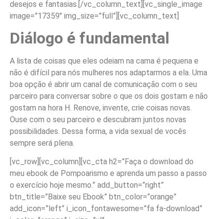
desejos e fantasias.
[/vc_column_text][vc_single_image
image=”17359″ img_size=”full”][vc_column_text]
Diálogo é fundamental
A lista de coisas que eles odeiam na cama é pequena e
não é difícil para nós mulheres nos adaptarmos a ela. Uma
boa opção é abrir um canal de comunicação com o seu
parceiro para conversar sobre o que os dois gostam e não
gostam na hora H. Renove, invente, crie coisas novas.
Ouse com o seu parceiro e descubram juntos novas
possibilidades. Dessa forma, a vida sexual de vocês
sempre será plena.
[vc_row][vc_column][vc_cta h2=”Faça o download do
meu ebook de Pompoarismo e aprenda um passo a passo
o exercício hoje mesmo.” add_button=”right”
btn_title=”Baixe seu Ebook” btn_color=”orange”
add_icon=”left” i_icon_fontawesome=”fa fa-download”