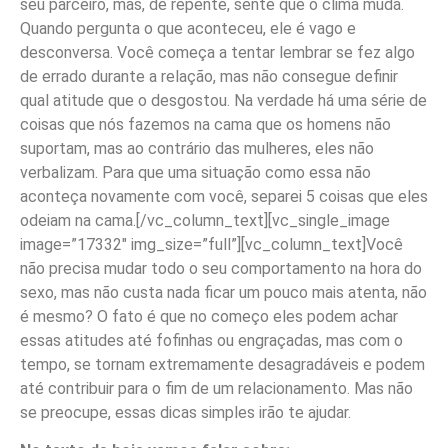
seu parceiro, mas, de repente, sente que o clima muda.
Quando pergunta o que aconteceu, ele é vago e
desconversa. Você começa a tentar lembrar se fez algo
de errado durante a relação, mas não consegue definir
qual atitude que o desgostou. Na verdade há uma série de
coisas que nós fazemos na cama que os homens não
suportam, mas ao contrário das mulheres, eles não
verbalizam. Para que uma situação como essa não
aconteça novamente com você, separei 5 coisas que eles
odeiam na cama.
[/vc_column_text][vc_single_image
image=”17332″ img_size=”full”][vc_column_text]
Você
não precisa mudar todo o seu comportamento na hora do
sexo, mas não custa nada ficar um pouco mais atenta, não
é mesmo? O fato é que no começo eles podem achar
essas atitudes até fofinhas ou engraçadas, mas com o
tempo, se tornam extremamente desagradáveis e podem
até contribuir para o fim de um relacionamento. Mas não
se preocupe, essas dicas simples irão te ajudar.