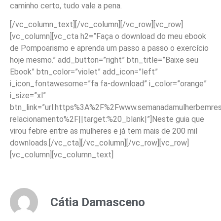
caminho certo, tudo vale a pena.
[/vc_column_text][/vc_column][/vc_row][vc_row]
[vc_column][vc_cta h2=”Faça o download do meu ebook
de Pompoarismo e aprenda um passo a passo o exercício
hoje mesmo.” add_button=”right” btn_title=”Baixe seu
Ebook” btn_color=”violet” add_icon=”left”
i_icon_fontawesome=”fa fa-download” i_color=”orange”
i_size=”xl”
btn_link=”url:https%3A%2F%2Fwww.semanadamulherbemreso
relacionamento%2F||target:%20_blank|”]Neste guia que
virou febre entre as mulheres e já tem mais de 200 mil
downloads.[/vc_cta][/vc_column][/vc_row][vc_row]
[vc_column][vc_column_text]
Cátia Damasceno