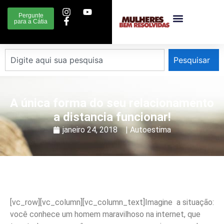
Pergunte
para a Cátia
Pesquisar
A única forma do seu relacionamento
a distancia funcionar!
janeiro 24, 2018
|
Autoestima
[vc_row][vc_column][vc_column_text]
Imagine a situação:
você conhece um homem maravilhoso na internet, que