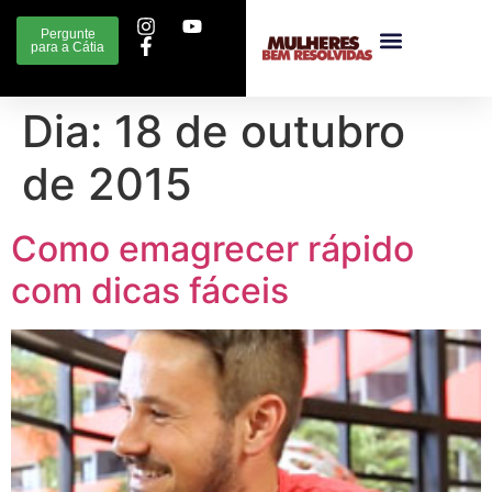
Pergunte
para a Cátia
Dia:
18 de outubro
de 2015
Como emagrecer rápido
com dicas fáceis