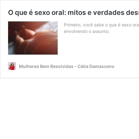
O que é sexo oral: mitos e verdades des
Primeiro, você sabe o que é sexo ora
envolvendo o assunto.
Mulheres Bem Resolvidas - Cátia Damasceno